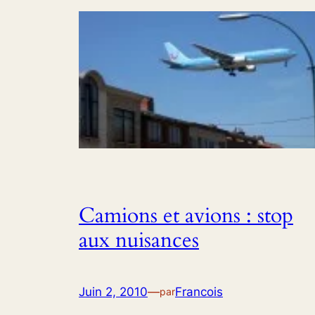
Camions et avions : stop
aux nuisances
Juin 2, 2010
—
Francois
par