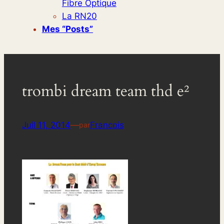
Fibre Optique
La RN20
Mes “posts”
trombi dream team thd e²
Juil 11, 2014
—
Francois
par