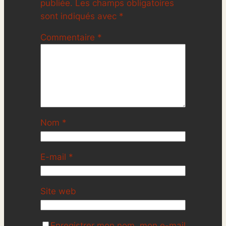
publiée.
Les champs obligatoires
sont indiqués avec
*
Commentaire
*
Nom
*
E-mail
*
Site web
Enregistrer mon nom, mon e-mail