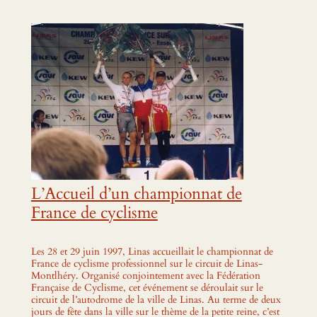
L’Ac
cueil d’un championnat de
France de cyclisme
Les 28 et 29 juin 1997, Linas accueillait le championnat de
France de cyclisme professionnel sur le circuit de Linas-
Montlhéry. Organisé conjointement avec la Fédération
Française de Cyclisme, cet événement se déroulait sur le
circuit de l’autodrome de la ville de Linas. Au terme de deux
jours de fête dans la ville sur le thème de la petite reine, c’est