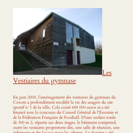
Les
Vestiaires du gymnase
En juin 2005, l’aménagement des vestiaires du gymnase du
Cosom a profondément modifié la vie des usagers du site
sportif n°1 de la ville. Cela coûté 688 000 euros et a été
financé avec le concours du Conseil Général de l’Essonne et
de la Fédération Française de Football. D’une surface totale
de 300 m 2, répartis sur deux étages, le bâtiment comprend,
outre les vestiaires proprement dits, une salle de réunion, une
infirmerie et des locaux pour les arbitres. Le chantier a été