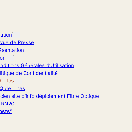
ation
vue de Presse
ésentation
ion
nditions Générales d’Utilisation
litique de Confidentialité
’infos
Q de Linas
cien site d’info déploiement Fibre Optique
 RN20
osts”