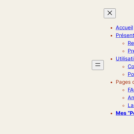
Accueil
Présent
Re
Pr
Utilisat
Co
Po
Pages d
FA
An
La
Mes “p