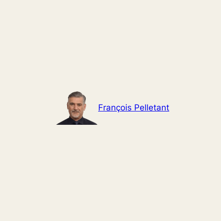
Aller
au
contenu
François Pelletant