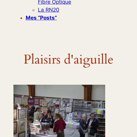
Fibre Optique
La RN20
Mes “posts”
Plaisirs d'aiguille