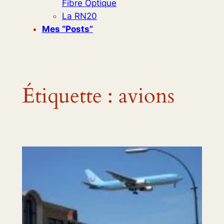
Fibre Optique
La RN20
Mes “posts”
Étiquette :
avions