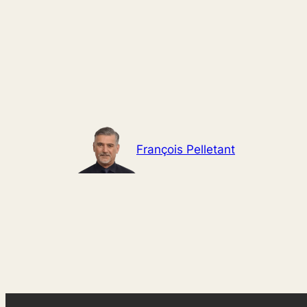
Aller
au
contenu
François Pelletant