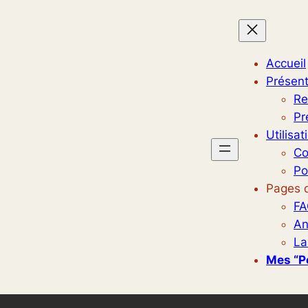
Accueil
Présent
Re
Pr
Utilisat
Co
Po
Pages d
FA
An
La
Mes “p