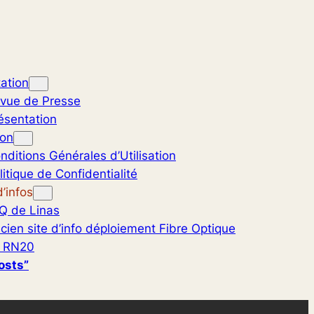
ation
vue de Presse
ésentation
ion
nditions Générales d’Utilisation
litique de Confidentialité
’infos
Q de Linas
cien site d’info déploiement Fibre Optique
 RN20
osts”