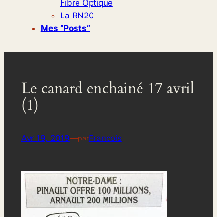
Fibre Optique
La RN20
Mes “posts”
Le canard enchainé 17 avril
(1)
Avr 19, 2019
—
Francois
par