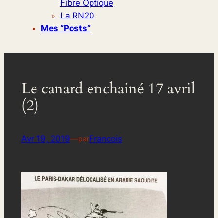
Fibre Optique
La RN20
Mes “posts”
Le canard enchainé 17 avril
(2)
Avr 19, 2019
—
Francois
par