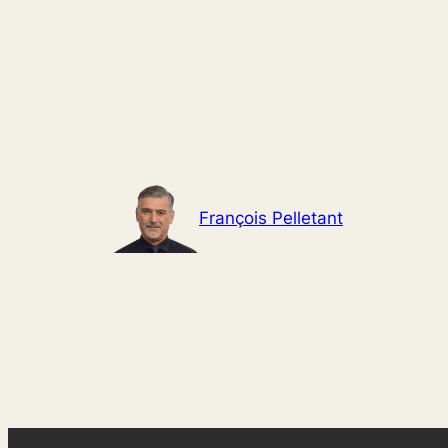
Aller
au
contenu
François Pelletant