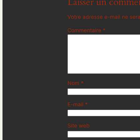
Laisser un commen
Votre adresse e-mail ne sera
Commentaire
*
Nom
*
E-mail
*
Site web