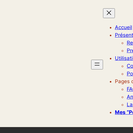
Accueil
Présent
Re
Pr
Utilisat
Co
Po
Pages d
FA
An
La
Mes “p