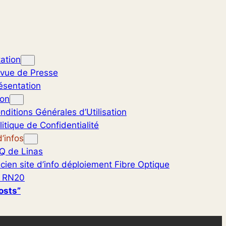
ation
vue de Presse
ésentation
ion
nditions Générales d’Utilisation
litique de Confidentialité
’infos
Q de Linas
cien site d’info déploiement Fibre Optique
 RN20
osts”