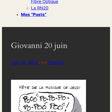
Fibre Optique
La RN20
Mes “posts”
Giovanni 20 juin
Juin 22, 2018
—
Francois
par