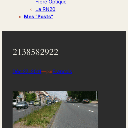
Fibre Optique
La RN20
Mes “posts”
2138582922
Déc 27, 2011
—
Francois
par