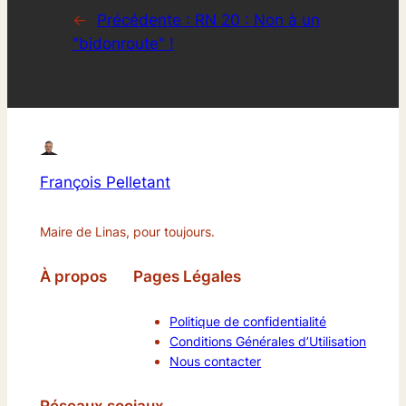
←
Précédente :
RN 20 : Non à un
"bidonroute" !
François Pelletant
Maire de Linas, pour toujours.
À propos
Pages Légales
Politique de confidentialité
Conditions Générales d’Utilisation
Nous contacter