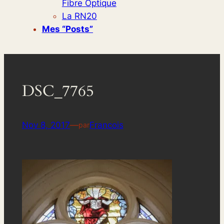
Fibre Optique
La RN20
Mes “posts”
DSC_7765
Nov 8, 2017
—
Francois
par