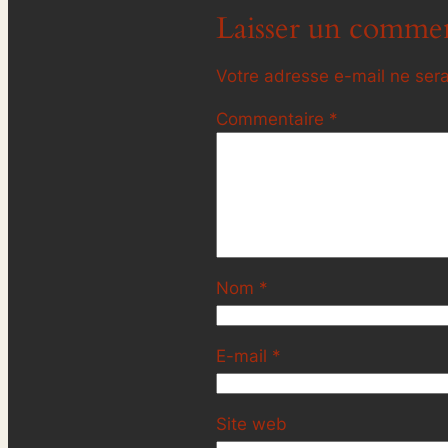
Laisser un commen
Votre adresse e-mail ne sera
Commentaire
*
Nom
*
E-mail
*
Site web