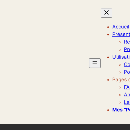
Accueil
Présent
Re
Pr
Utilisat
Co
Po
Pages d
FA
An
La
Mes “p