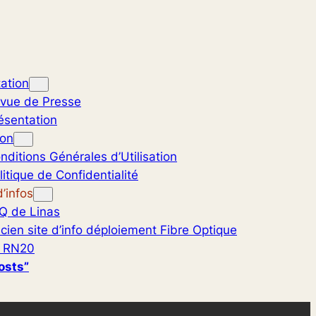
ation
vue de Presse
ésentation
ion
nditions Générales d’Utilisation
litique de Confidentialité
’infos
Q de Linas
cien site d’info déploiement Fibre Optique
 RN20
osts”