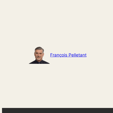
Aller
au
contenu
François Pelletant