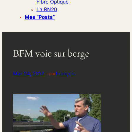
Fibre Optique
La RN20
Mes “posts”
BFM voie sur berge
Mar 24, 2017
—
François
par