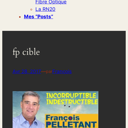
Fibre Optique
La RN20
Mes “posts”
fp cible
Avr 28, 2017
—
François
par