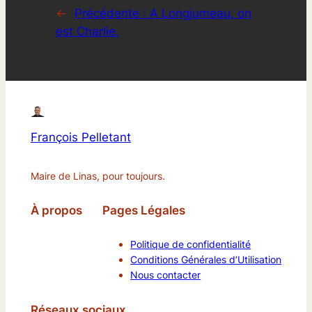
←
Précédente :
A Longjumeau, on
est Charlie.
François Pelletant
Maire de Linas, pour toujours.
À propos
Pages Légales
Politique de confidentialité
Conditions Générales d’Utilisation
Nous contacter
Réseaux sociaux