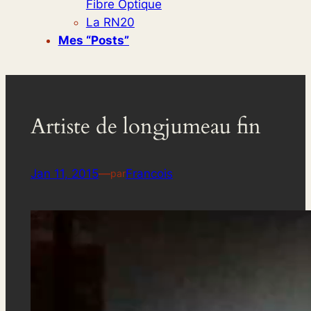
Fibre Optique
La RN20
Mes “posts”
Artiste de longjumeau fin
Jan 11, 2015
—
Francois
par