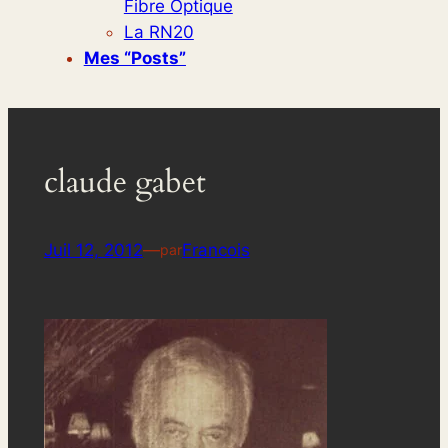
Fibre Optique
La RN20
Mes “posts”
claude gabet
Juil 12, 2012
—
Francois
par