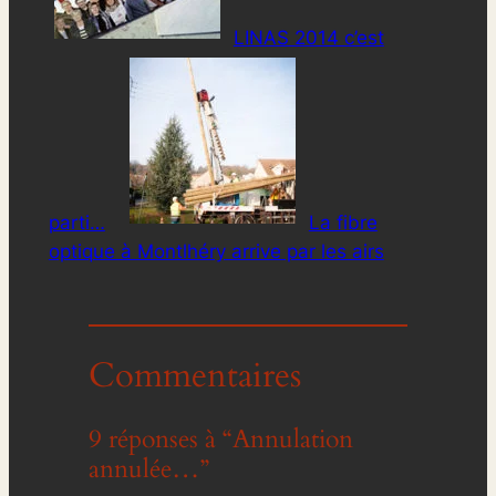
LINAS 2014 c’est
parti…
La fibre
optique à Montlhéry arrive par les airs
Commentaires
9 réponses à “Annulation
annulée…”