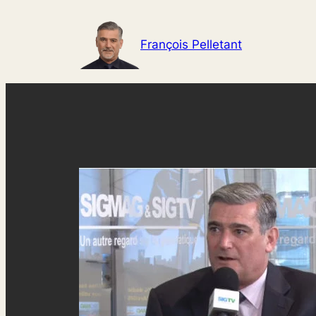
Aller
au
François Pelletant
contenu