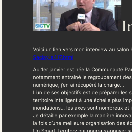
I
Voici un lien vers mon interview au salon 
Saclay_a417.html
Au 1er janvier est née la Communauté Par
notamment entraîné le regroupement des d
numérique, j’en ai récupéré la charge…
L’un de ses objectifs est de préparer les
territoire intelligent à une échelle plus 
inondations… les axes sont nombreux et i
Je détaille par exemple la manière innov
la fois d’une meilleure organisation des 
Un Smart Territory qui pourra s’appuyer su