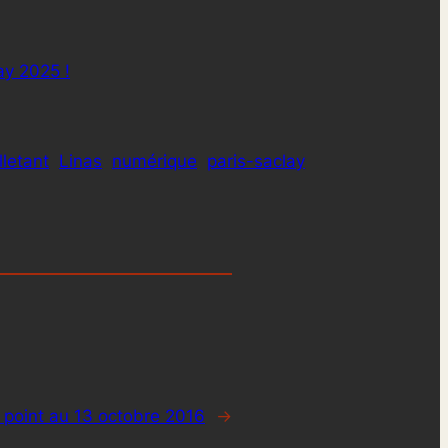
ay 2025 !
lletant
Linas
numérique
paris-saclay
e point au 13 octobre 2016
→