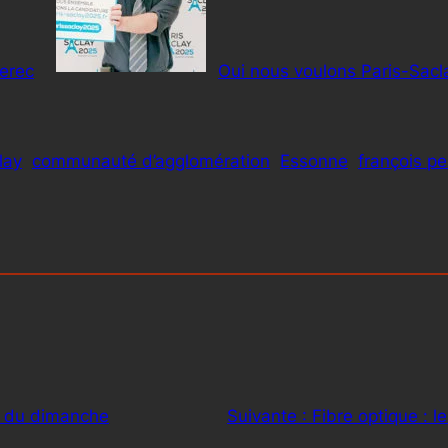
erec
Oui nous voulons Paris-Sacl
lay
communauté d’agglomération
Essonne
françois pe
s du dimanche
Suivante :
Fibre optique : l