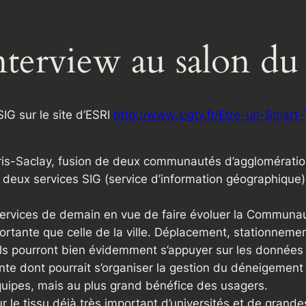
nterview au salon du
SIG sur le site d’ESRI
http://www.sigtv.fr/Etre-un-Smart-
is-Saclay, fusion de deux communautés d’agglomération
eux services SIG (service d’information géographique)
 services de demain en vue de faire évoluer la Communau
importante que celle de la ville. Déplacement, stationneme
ls pourront bien évidemment s’appuyer sur les données 
ante dont pourrait s’organiser la gestion du déneigemen
équipes, mais au plus grand bénéfice des usagers.
r le tissu déjà très important d’universités et de grande