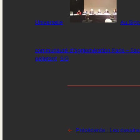
Universelle
Au Sipp
communauté d”agglomération Paris – Sac
pelletant
SIG
←
Précédente :
Les dessin