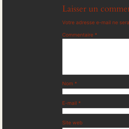
Laisser un commen
Votre adresse e-mail ne sera
Commentaire
*
Nom
*
E-mail
*
Site web