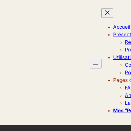
Accueil
Présent
Re
Pr
Utilisat
Co
Po
Pages d
FA
An
La
Mes “p