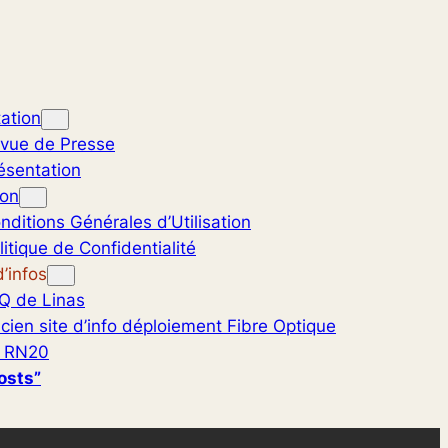
ation
vue de Presse
ésentation
ion
nditions Générales d’Utilisation
litique de Confidentialité
’infos
Q de Linas
cien site d’info déploiement Fibre Optique
 RN20
osts”