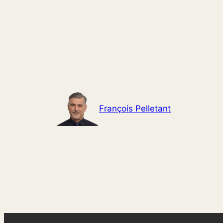
Aller
au
contenu
François Pelletant