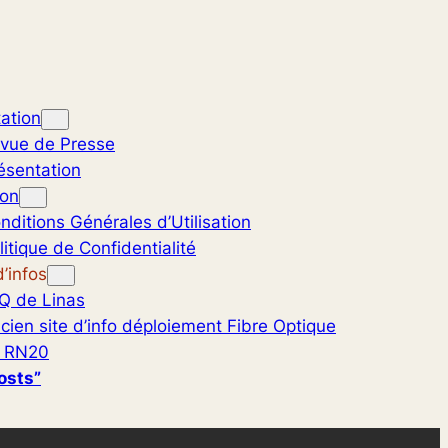
ation
vue de Presse
ésentation
ion
nditions Générales d’Utilisation
litique de Confidentialité
’infos
Q de Linas
cien site d’info déploiement Fibre Optique
 RN20
osts”