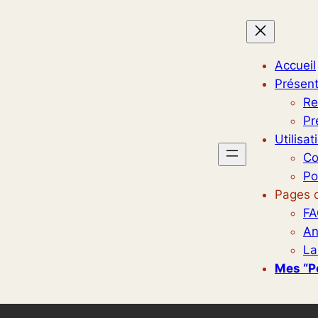
Accueil
Présent
Re
Pr
Utilisat
Co
Po
Pages d
FA
An
La
Mes “p