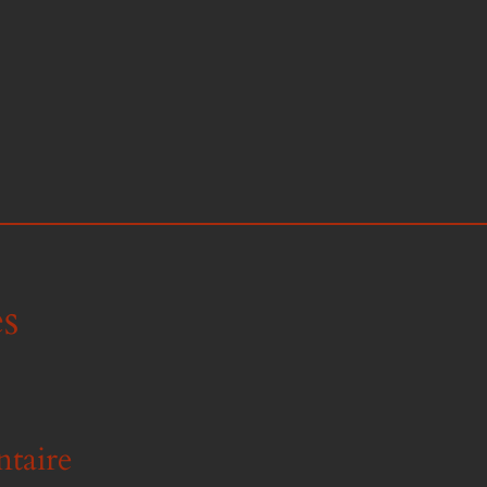
s
taire