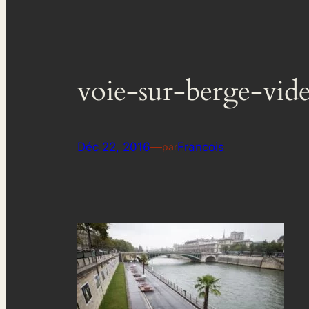
voie-sur-berge-vid
Déc 22, 2016
—
Francois
par