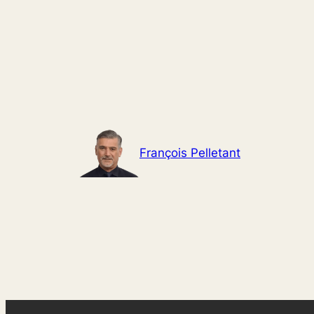
Aller
au
contenu
François Pelletant