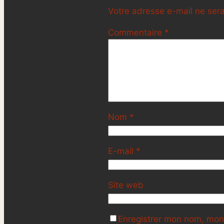
Votre adresse e-mail ne sera
Commentaire
*
Nom
*
E-mail
*
Site web
Enregistrer mon nom, mon 