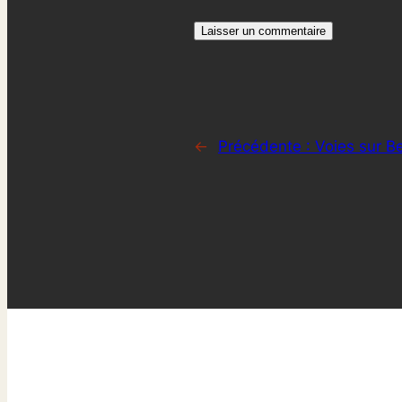
←
Précédente :
Voies sur Be