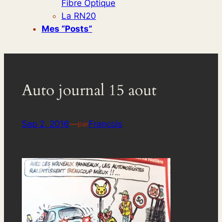
Fibre Optique
La RN20
Mes “posts”
Auto journal 15 aout
Sep 2, 2016
—
Francois
par