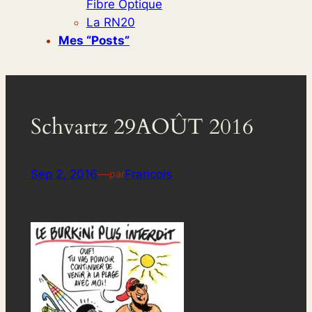
Fibre Optique
La RN20
Mes “posts”
Schvartz 29AOÛT 2016
Sep 2, 2016
—
Francois
par