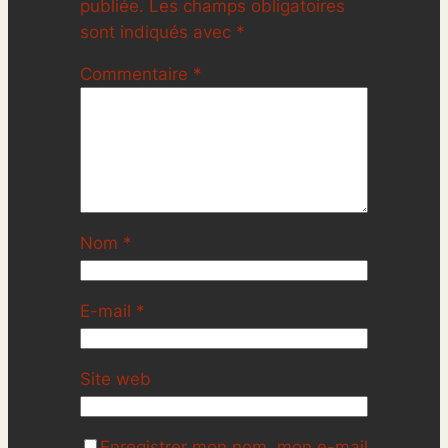
publiée.
Les champs obligatoires
sont indiqués avec
*
Commentaire
*
Nom
*
E-mail
*
Site web
Enregistrer mon nom, mon e-mail