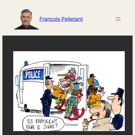
Aller
au
François Pelletant
contenu