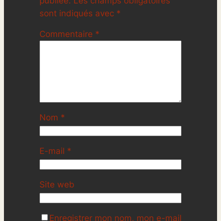
publiée.
Les champs obligatoires
sont indiqués avec
*
Commentaire
*
Nom
*
E-mail
*
Site web
Enregistrer mon nom, mon e-mail