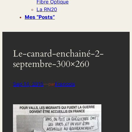
Fibre Optique
La RN20
Mes “posts”
Le-canard-enchainé-2-
septembre-300×260
Sep 14, 2015
—
Francois
par