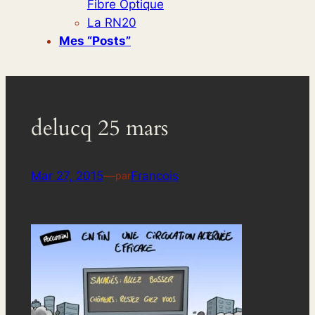
Fibre Optique
La RN20
Mes “posts”
delucq 25 mars
Mar 27, 2015
—
Francois
par