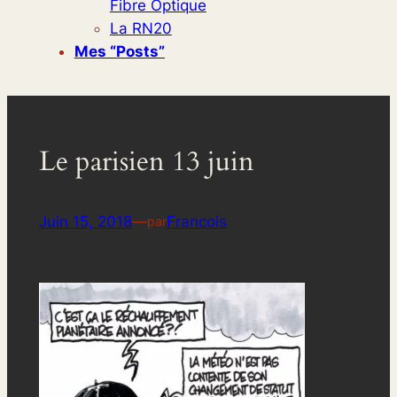
Fibre Optique
La RN20
Mes “posts”
Le parisien 13 juin
Juin 15, 2018
—
Francois
par