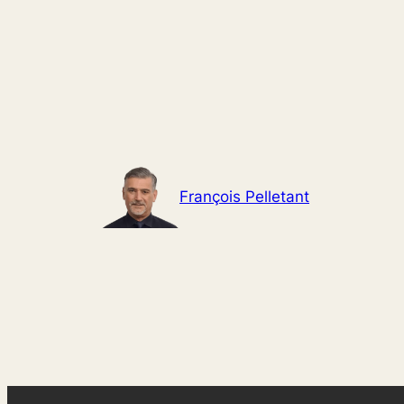
Aller
au
contenu
François Pelletant