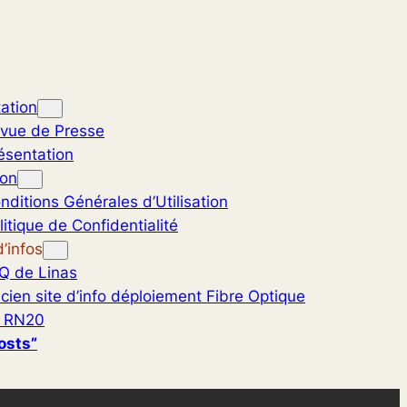
ation
vue de Presse
ésentation
ion
nditions Générales d’Utilisation
litique de Confidentialité
’infos
Q de Linas
cien site d’info déploiement Fibre Optique
 RN20
osts”