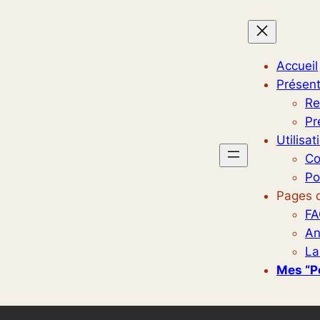
Accueil
Présent
Re
Pr
Utilisat
Co
Po
Pages d
FA
An
La
Mes “p