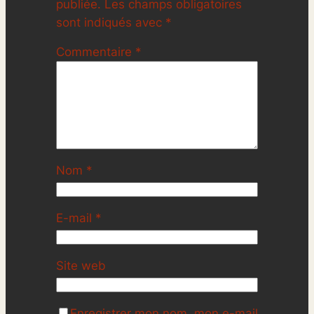
publiée.
Les champs obligatoires
sont indiqués avec
*
Commentaire
*
Nom
*
E-mail
*
Site web
Enregistrer mon nom, mon e-mail