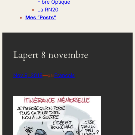
Fibre Optique
La RN20
Mes “posts”
Lapert 8 novembre
Nov 9, 2018
—
Francois
par