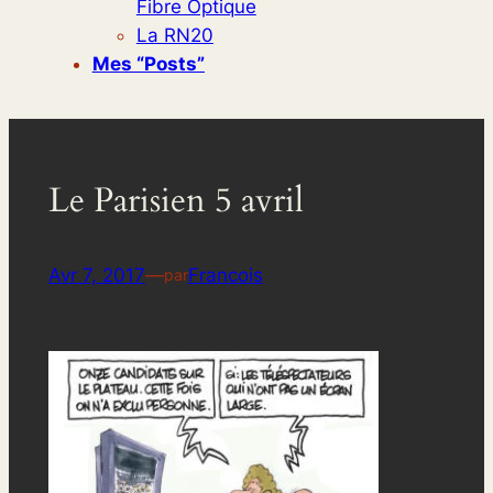
Fibre Optique
La RN20
Mes “posts”
Le Parisien 5 avril
Avr 7, 2017
—
Francois
par