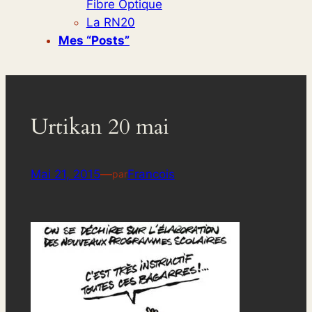
Fibre Optique
La RN20
Mes “posts”
Urtikan 20 mai
Mai 21, 2015
—
Francois
par