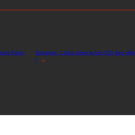
ans Paris-
Suivante :
Linas dans le top 100 des ville
!
→