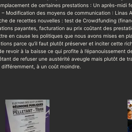
mplacement de certaines prestations : Un après-midi f
 … – Modification des moyens de communication : Linas A
e de recettes nouvelles : test de Crowdfunding (finance
tations payantes, facturation au prix coûtant des prestat
re en cause les politiques que nous avons mises en pla
ons parce qu’il faut plutôt préserver et inciter cette riche
é de revoir à la baisse ce qui profite à l’épanouissemen
e étant de refuser une austérité aveugle mais plutôt de 
r différemment, à un coût moindre.