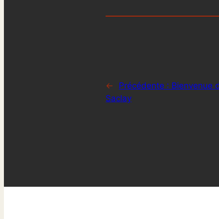
←
Précédente :
Bienvenue d
Saclay