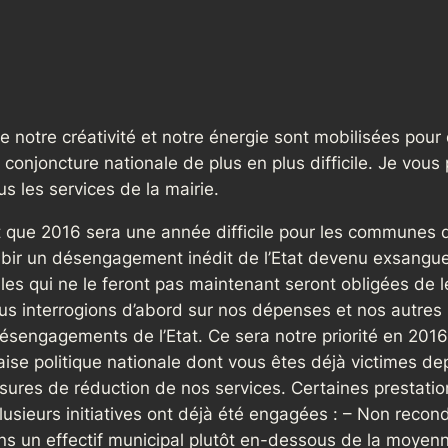
e notre créativité et notre énergie sont mobilisées pour q
conjoncture nationale de plus en plus difficile. Je vou
us les services de la mairie.
t que 2016 sera une année difficile pour les communes d
subir un désengagement inédit de l’Etat devenu exsangu
es qui ne le feront pas maintenant seront obligées de le 
nous interrogions d’abord sur nos dépenses et nos autre
s désengagements de l’Etat. Ce sera notre priorité en 20
ise politique nationale dont vous êtes déjà victimes de
sures de réduction de nos services. Certaines prestati
lusieurs initiatives ont déjà été engagées : – Non recon
ns un effectif municipal plutôt en-dessous de la moyenn