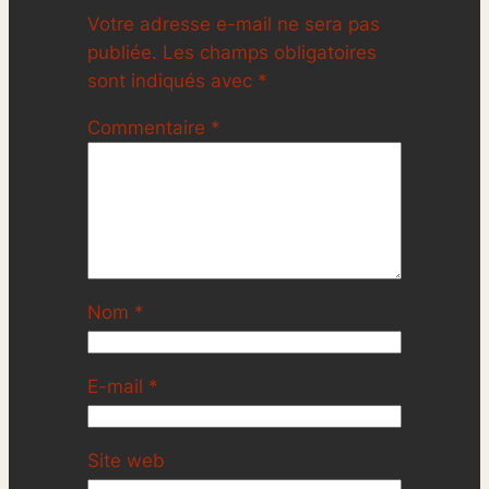
Votre adresse e-mail ne sera pas
publiée.
Les champs obligatoires
sont indiqués avec
*
Commentaire
*
Nom
*
E-mail
*
Site web