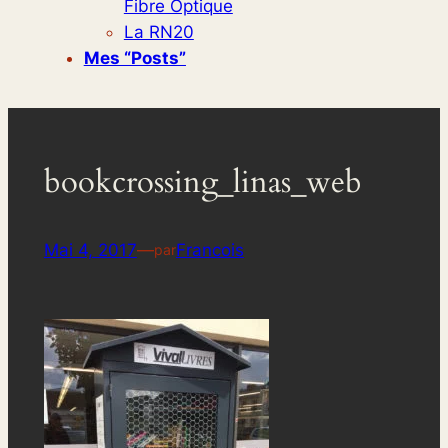
Fibre Optique
La RN20
Mes “posts”
bookcrossing_linas_web
Mai 4, 2017
—
Francois
par