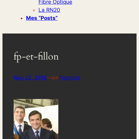
Fibre Optique
La RN20
Mes “posts”
fp-et-fillon
Nov 22, 2016
—
Francois
par