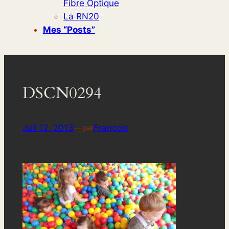
Fibre Optique
La RN20
Mes “posts”
DSCN0294
Juil 12, 2013
—
Francois
par