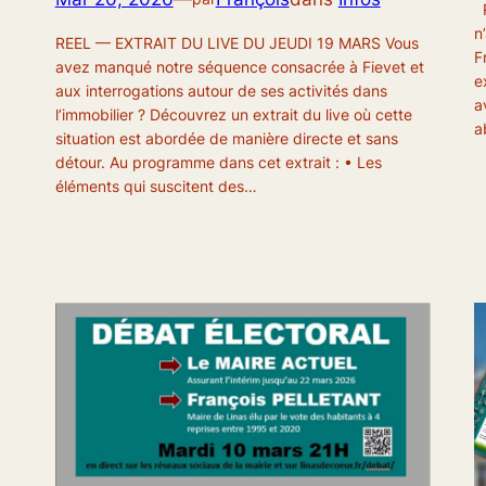
R
n
REEL — EXTRAIT DU LIVE DU JEUDI 19 MARS Vous
F
avez manqué notre séquence consacrée à Fievet et
e
aux interrogations autour de ses activités dans
a
l’immobilier ? Découvrez un extrait du live où cette
a
situation est abordée de manière directe et sans
détour. Au programme dans cet extrait : • Les
éléments qui suscitent des…