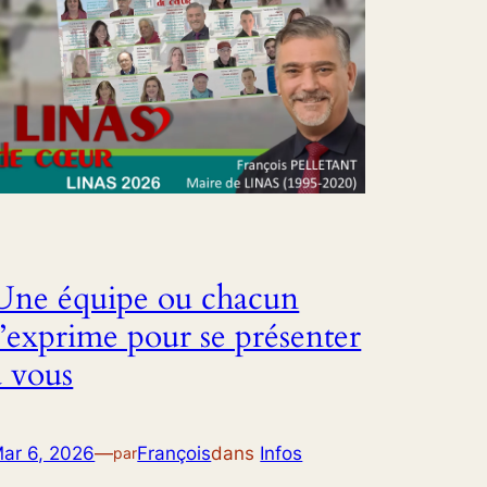
Une équipe ou chacun
s’exprime pour se présenter
à vous
ar 6, 2026
—
François
dans
Infos
par