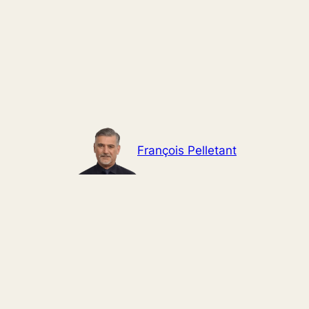
Aller
au
contenu
François Pelletant