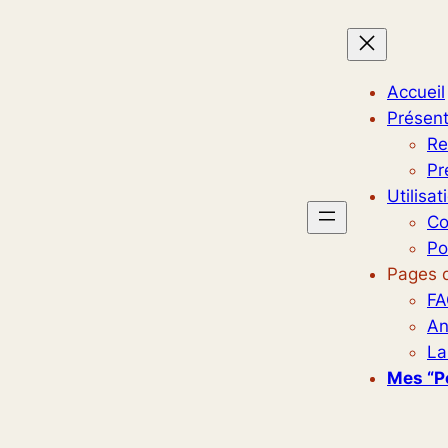
Accueil
Présent
Re
Pr
Utilisat
Co
Po
Pages d
FA
An
La
Mes “p