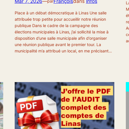
Mar 7, 2026
—
François
dans
Infos
par
L
M
Place à un débat démocratique à Linas Une salle
é
attribuée trop petite pour accueillir notre réunion
r
publique Dans le cadre de la campagne des
A
élections municipales à Linas, j’ai sollicité la mise à
c
disposition d’une salle municipale afin d’organiser
a
une réunion publique avant le premier tour. La
municipalité m’a attribué un local, en me précisant…