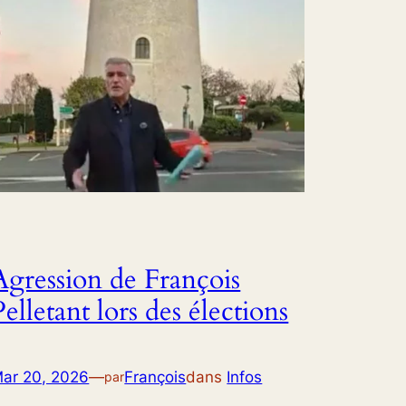
Agression de François
Pelletant lors des élections
ar 20, 2026
—
François
dans
Infos
par