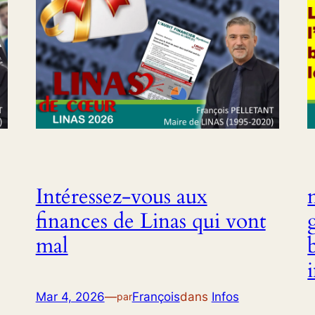
Intéressez-vous aux
finances de Linas qui vont
mal
Mar 4, 2026
—
François
dans
Infos
par