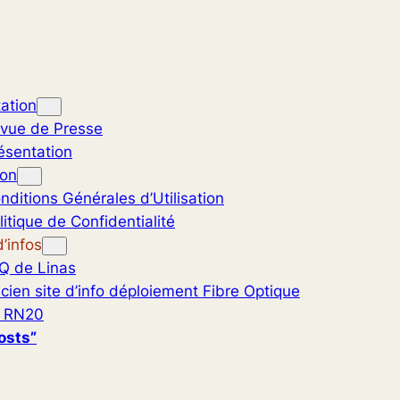
ation
vue de Presse
ésentation
ion
nditions Générales d’Utilisation
litique de Confidentialité
’infos
Q de Linas
cien site d’info déploiement Fibre Optique
 RN20
osts”