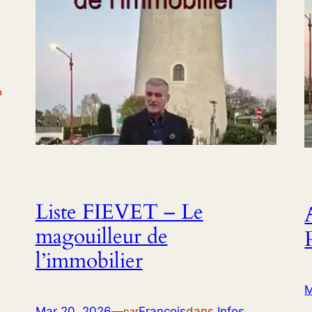
à
Liste FIEVET – Le
magouilleur de
l’immobilier
M
Mar 20, 2026
—
François
dans
Infos
par