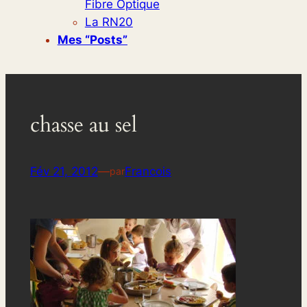
Fibre Optique
La RN20
Mes “posts”
chasse au sel
Fév 21, 2012
—
Francois
par