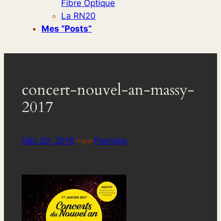
Fibre Optique
La RN20
Mes “posts”
concert-nouvel-an-massy-
2017
Déc 29, 2016
—
Francois
par