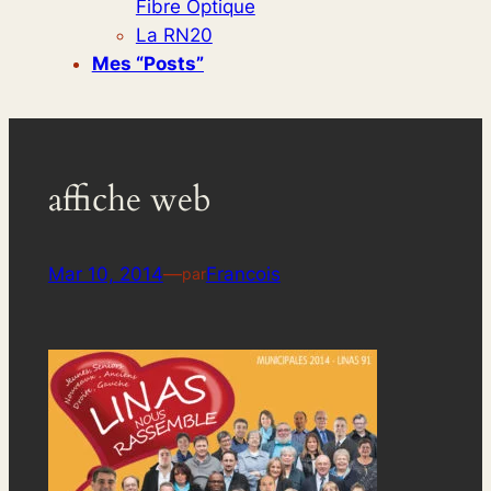
Fibre Optique
La RN20
Mes “posts”
affiche web
Mar 10, 2014
—
Francois
par