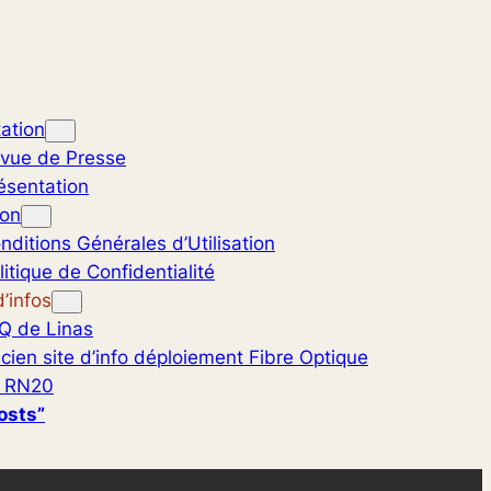
ation
vue de Presse
ésentation
ion
nditions Générales d’Utilisation
litique de Confidentialité
’infos
Q de Linas
cien site d’info déploiement Fibre Optique
 RN20
osts”