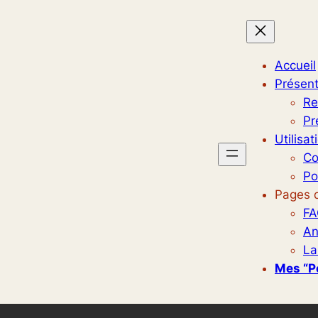
Accueil
Présent
Re
Pr
Utilisat
Co
Po
Pages d
FA
An
La
Mes “p