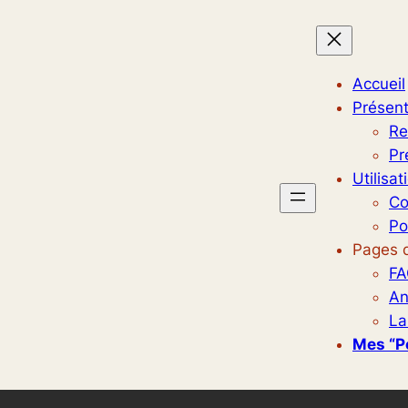
Accueil
Présent
Re
Pr
Utilisat
Co
Po
Pages d
FA
An
La
Mes “p