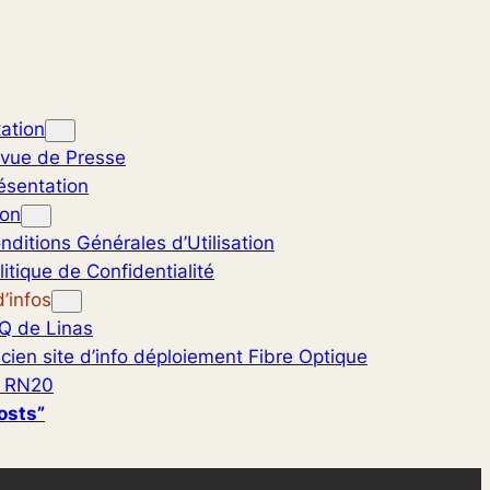
ation
vue de Presse
ésentation
ion
nditions Générales d’Utilisation
litique de Confidentialité
’infos
Q de Linas
cien site d’info déploiement Fibre Optique
 RN20
osts”