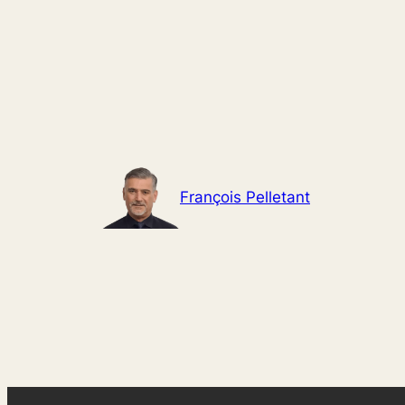
Aller
au
contenu
François Pelletant