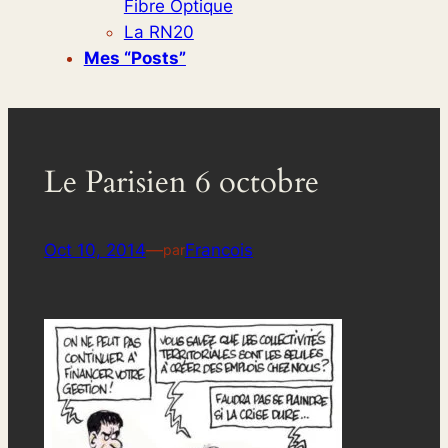
Fibre Optique
La RN20
Mes “posts”
Le Parisien 6 octobre
Oct 10, 2014
—
Francois
par