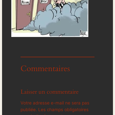
Commentaires
Laisser un commentaire
Votre adresse e-mail ne sera pas
publiée.
Les champs obligatoires