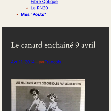
Fibre Optique
La RN20
Mes “posts”
Le canard enchainé 9 avril
Avr 11, 2014
—
Francois
par