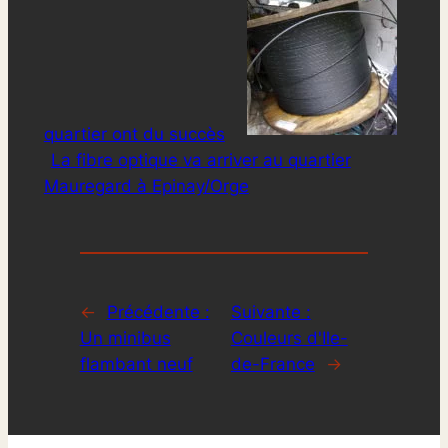
quartier ont du succès
La fibre optique va arriver au quartier
Mauregard à Epinay/Orge
←
Précédente :
Suivante :
Un minibus
Couleurs d'Ile-
flambant neuf
de-France
→