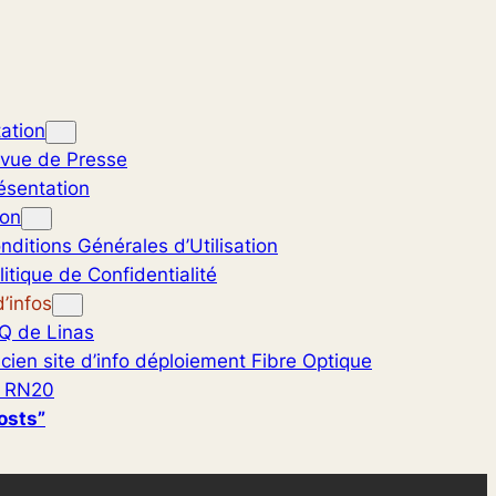
ation
vue de Presse
ésentation
ion
nditions Générales d’Utilisation
litique de Confidentialité
’infos
Q de Linas
cien site d’info déploiement Fibre Optique
 RN20
osts”