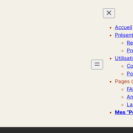
Accueil
Présent
Re
Pr
Utilisat
Co
Po
Pages d
FA
An
La
Mes “p