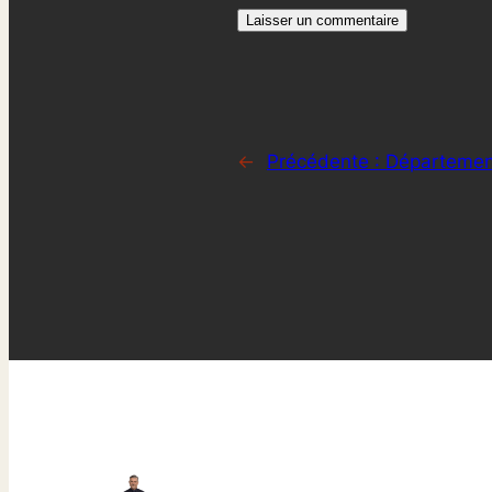
←
Précédente :
Département