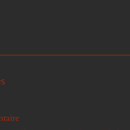
s
taire