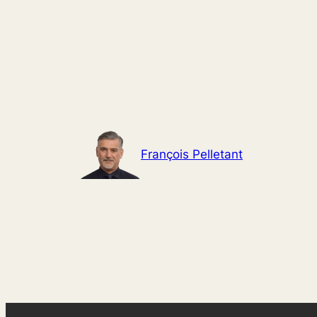
Aller
au
contenu
François Pelletant