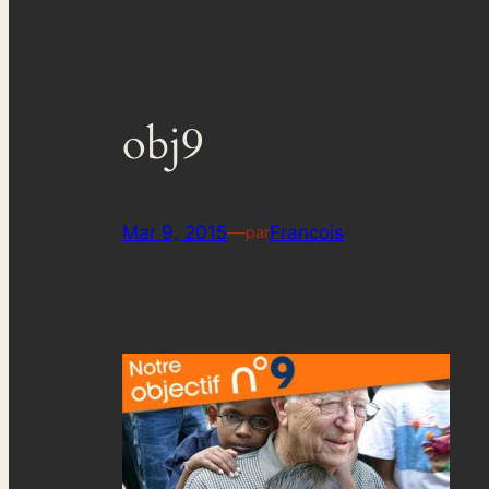
obj9
Mar 9, 2015
—
Francois
par