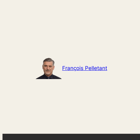
Aller
au
contenu
François Pelletant