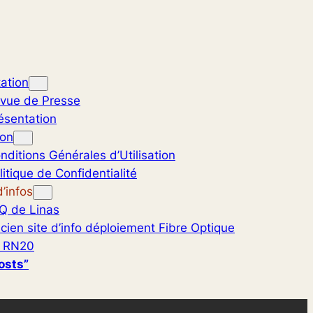
ation
vue de Presse
ésentation
ion
nditions Générales d’Utilisation
litique de Confidentialité
’infos
Q de Linas
cien site d’info déploiement Fibre Optique
 RN20
osts”