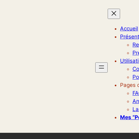
Accueil
Présent
Re
Pr
Utilisat
Co
Po
Pages d
FA
An
La
Mes “p