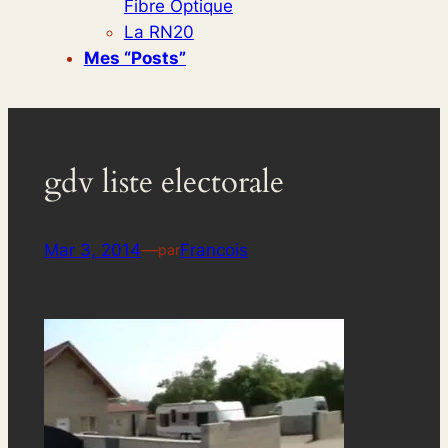
Fibre Optique
La RN20
Mes “posts”
gdv liste electorale
Mar 3, 2014
—
Francois
par