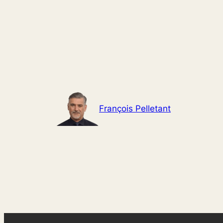
Aller
au
contenu
François Pelletant