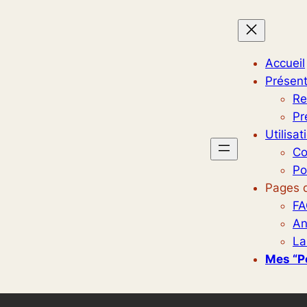
Accueil
Présent
Re
Pr
Utilisat
Co
Po
Pages d
FA
An
La
Mes “p