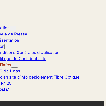
ation
vue de Presse
ésentation
ion
nditions Générales d’Utilisation
litique de Confidentialité
’infos
Q de Linas
cien site d’info déploiement Fibre Optique
 RN20
osts”