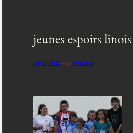
jeunes espoirs linoi
Juil 9, 2012
—
Francois
par