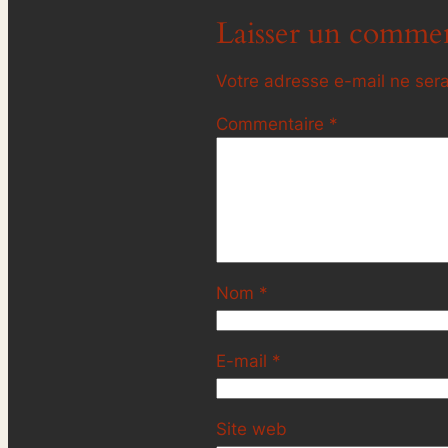
Laisser un commen
Votre adresse e-mail ne sera
Commentaire
*
Nom
*
E-mail
*
Site web